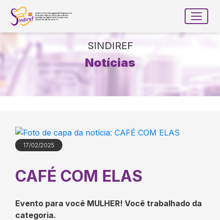
Ir para conteúdo principal
conteúdo do menu
Toggle
Conteúdo Principal
SINDIREF
Notícias
17/02/2025
CAFÉ COM ELAS
Evento para você MULHER! Você trabalhado da
categoria.